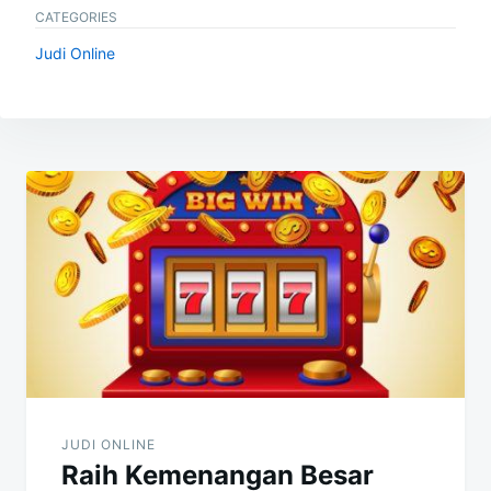
CATEGORIES
Judi Online
Navigasi
pos
JUDI ONLINE
Raih Kemenangan Besar