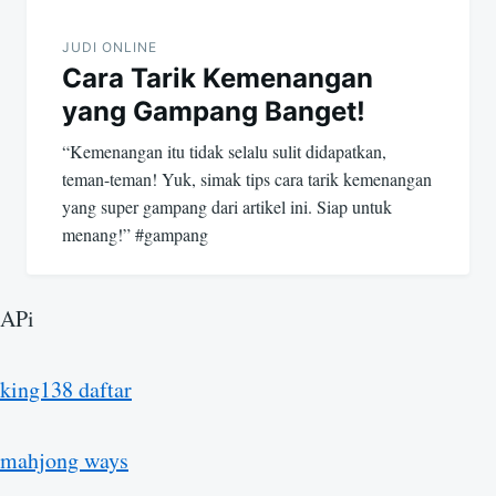
JUDI ONLINE
Cara Tarik Kemenangan
yang Gampang Banget!
“Kemenangan itu tidak selalu sulit didapatkan,
teman-teman! Yuk, simak tips cara tarik kemenangan
yang super gampang dari artikel ini. Siap untuk
menang!” #gampang
APi
king138 daftar
mahjong ways