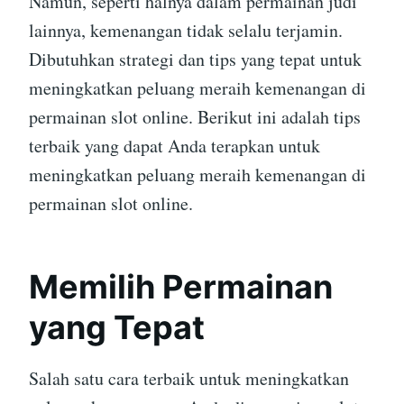
Namun, seperti halnya dalam permainan judi
lainnya, kemenangan tidak selalu terjamin.
Dibutuhkan strategi dan tips yang tepat untuk
meningkatkan peluang meraih kemenangan di
permainan slot online. Berikut ini adalah tips
terbaik yang dapat Anda terapkan untuk
meningkatkan peluang meraih kemenangan di
permainan slot online.
Memilih Permainan
yang Tepat
Salah satu cara terbaik untuk meningkatkan