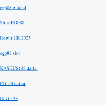
egp88 official
Situs EGP88
Result HK 2025
egp88 slot
KASKUS138 daftar
PG138 daftar
Devil138