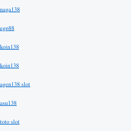
naga138
egp88
koin138
koin138
agen138 slot
asu138
toto slot