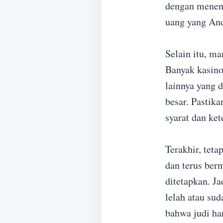
dengan menent
uang yang And
Selain itu, m
Banyak kasino
lainnya yang 
besar. Pastik
syarat dan ket
Terakhir, tet
dan terus ber
ditetapkan. J
lelah atau su
bahwa judi ha