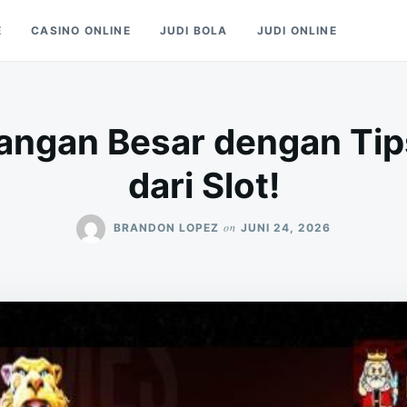
E
CASINO ONLINE
JUDI BOLA
JUDI ONLINE
ngan Besar dengan Tip
dari Slot!
on
BRANDON LOPEZ
JUNI 24, 2026