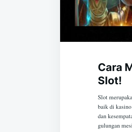
Cara 
Slot!
Slot merupaka
baik di kasin
dan kesempat
gulungan mesi