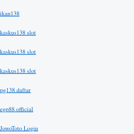
ikan138
kaskus138 slot
kaskus138 slot
kaskus138 slot
pg138 daftar
egp88 official
JowoToto Login