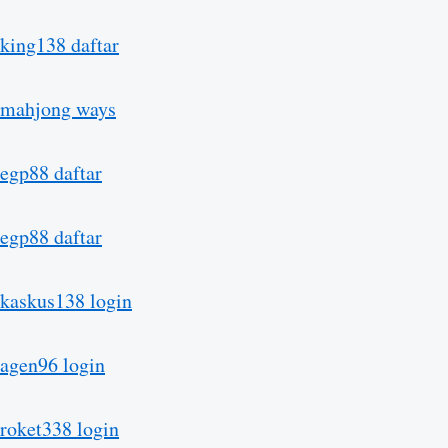
king138 daftar
mahjong ways
egp88 daftar
egp88 daftar
kaskus138 login
agen96 login
roket338 login