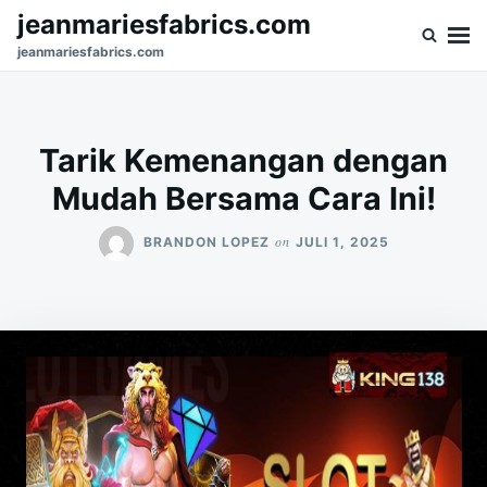
Skip
Search
jeanmariesfabrics.com
to
for:
jeanmariesfabrics.com
content
Tarik Kemenangan dengan
Mudah Bersama Cara Ini!
on
BRANDON LOPEZ
JULI 1, 2025