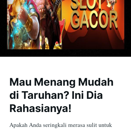
Mau Menang Mudah
di Taruhan? Ini Dia
Rahasianya!
Apakah Anda seringkali merasa sulit untuk