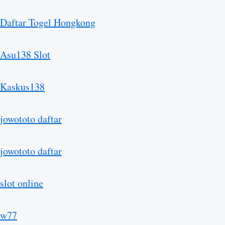
Daftar Togel Hongkong
Asu138 Slot
Kaskus138
jowototo daftar
jowototo daftar
slot online
w77