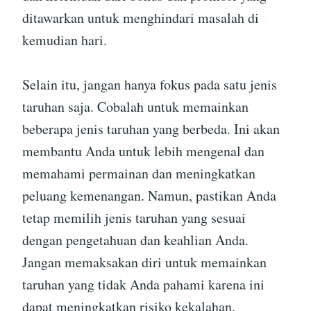
ditawarkan untuk menghindari masalah di
kemudian hari.
Selain itu, jangan hanya fokus pada satu jenis
taruhan saja. Cobalah untuk memainkan
beberapa jenis taruhan yang berbeda. Ini akan
membantu Anda untuk lebih mengenal dan
memahami permainan dan meningkatkan
peluang kemenangan. Namun, pastikan Anda
tetap memilih jenis taruhan yang sesuai
dengan pengetahuan dan keahlian Anda.
Jangan memaksakan diri untuk memainkan
taruhan yang tidak Anda pahami karena ini
dapat meningkatkan risiko kekalahan.