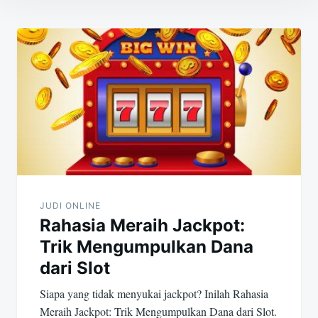
Navigasi
pos
JUDI ONLINE
Rahasia Meraih Jackpot:
Trik Mengumpulkan Dana
dari Slot
Siapa yang tidak menyukai jackpot? Inilah Rahasia
Meraih Jackpot: Trik Mengumpulkan Dana dari Slot.