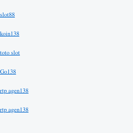
slot88
koin138
toto slot
Go138
rtp agen138
rtp agen138