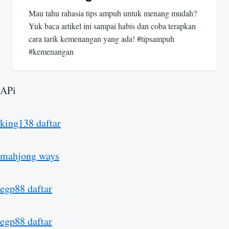
Mau tahu rahasia tips ampuh untuk menang mudah?
Yuk baca artikel ini sampai habis dan coba terapkan
cara tarik kemenangan yang ada! #tipsampuh
#kemenangan
APi
king138 daftar
mahjong ways
egp88 daftar
egp88 daftar