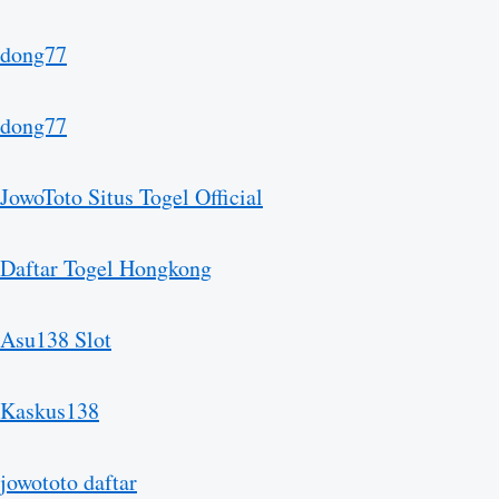
dong77
dong77
JowoToto Situs Togel Official
Daftar Togel Hongkong
Asu138 Slot
Kaskus138
jowototo daftar