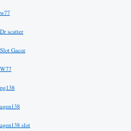
w77
Dr scatter
Slot Gacor
W77
pg138
agen138
agen138 slot