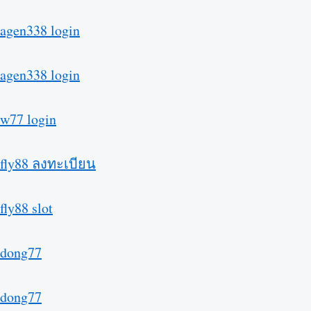
agen338 login
agen338 login
w77 login
fly88 ลงทะเบียน
fly88 slot
dong77
dong77