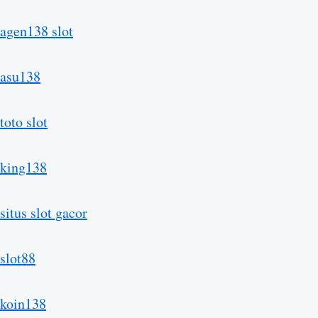
agen138 slot
asu138
toto slot
king138
situs slot gacor
slot88
koin138