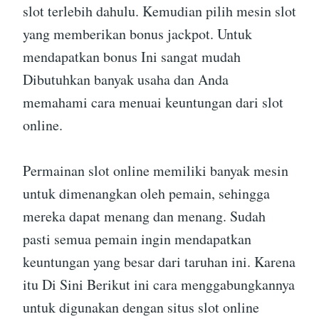
slot terlebih dahulu. Kemudian pilih mesin slot
yang memberikan bonus jackpot. Untuk
mendapatkan bonus Ini sangat mudah
Dibutuhkan banyak usaha dan Anda
memahami cara menuai keuntungan dari slot
online.
Permainan slot online memiliki banyak mesin
untuk dimenangkan oleh pemain, sehingga
mereka dapat menang dan menang. Sudah
pasti semua pemain ingin mendapatkan
keuntungan yang besar dari taruhan ini. Karena
itu Di Sini Berikut ini cara menggabungkannya
untuk digunakan dengan situs slot online