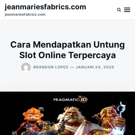
Skip
Search
jeanmariesfabrics.com
to
for:
jeanmariesfabrics.com
content
Cara Mendapatkan Untung
Slot Online Terpercaya
on
BRANDON LOPEZ
JANUARI 24, 2020