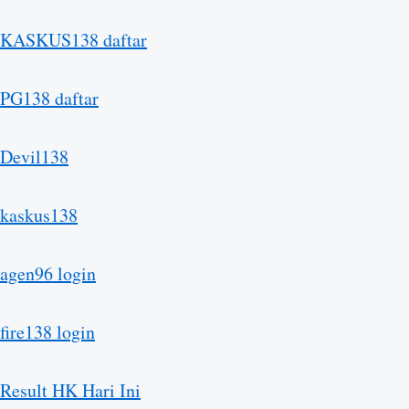
KASKUS138 daftar
PG138 daftar
Devil138
kaskus138
agen96 login
fire138 login
Result HK Hari Ini