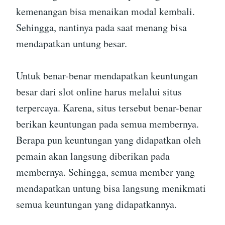
kemenangan bisa menaikan modal kembali.
Sehingga, nantinya pada saat menang bisa
mendapatkan untung besar.
Untuk benar-benar mendapatkan keuntungan
besar dari slot online harus melalui situs
terpercaya. Karena, situs tersebut benar-benar
berikan keuntungan pada semua membernya.
Berapa pun keuntungan yang didapatkan oleh
pemain akan langsung diberikan pada
membernya. Sehingga, semua member yang
mendapatkan untung bisa langsung menikmati
semua keuntungan yang didapatkannya.