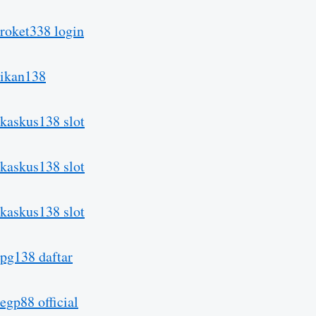
roket338 login
ikan138
kaskus138 slot
kaskus138 slot
kaskus138 slot
pg138 daftar
egp88 official