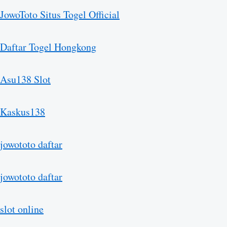
JowoToto Situs Togel Official
Daftar Togel Hongkong
Asu138 Slot
Kaskus138
jowototo daftar
jowototo daftar
slot online