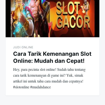
JUDI ONLINE
Cara Tarik Kemenangan Slot
Online: Mudah dan Cepat!
Hey, para pecinta slot online! Sudah tahu tentang
cara tarik kemenangan di game ini? Yuk, simak
artikel ini untuk tahu cara mudah dan cepatnya!
#slotonline #mudahdance