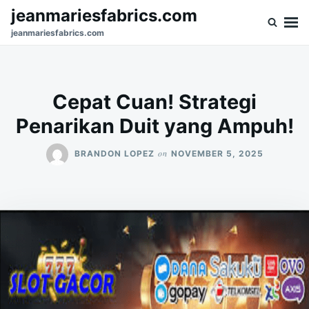
Skip
Search
jeanmariesfabrics.com
to
for:
jeanmariesfabrics.com
content
Cepat Cuan! Strategi
Penarikan Duit yang Ampuh!
on
BRANDON LOPEZ
NOVEMBER 5, 2025