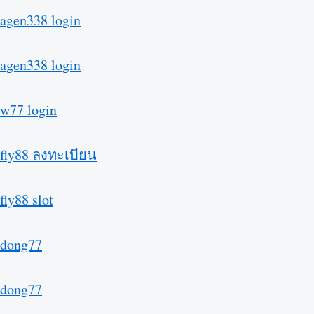
agen338 login
agen338 login
w77 login
fly88 ลงทะเบียน
fly88 slot
dong77
dong77