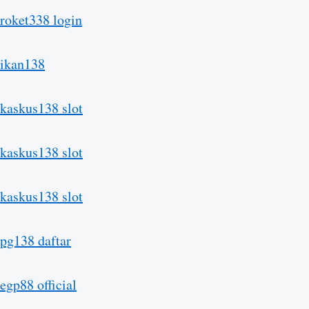
roket338 login
ikan138
kaskus138 slot
kaskus138 slot
kaskus138 slot
pg138 daftar
egp88 official